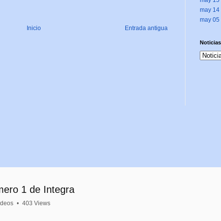
may 14
may 05
Inicio
Entrada antigua
Noticias
mero 1 de Integra
ideos
•
403 Views