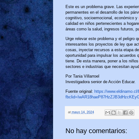
Este es un problema grave. Las experien
permanentes en el desarrollo de los párv
cognitivo, socioemocional, económico y 
calidad en niños pertenecientes a hogar
áreas como la salud, ingresos futuros, pa
Urge relevar este problema y el peligro q
interesantes los proyectos de ley que a
cosas, inyectar recursos a esta etapa de
oportunidad para impulsar los acuerdos qu
tiene. De esta manera, poner a los niños 
sectores e industrias que necesitan ayu
Por Tania Villarroel
Investigadora senior de Acción Educar.
Fuente original:
https://www.eldinamo.cl/
fbclid=IwAR18haeP87HzZJB3dHzcK
at
mayo 14, 2024
No hay comentarios: