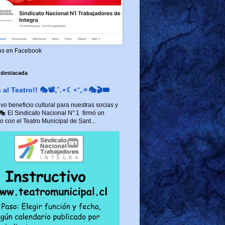
os en Facebook
 destacada
al Teatro!! 🎭📽️₊˚.⋆☾⋆⁺₊✧🎭🎬🎟️
o beneficio cultural para nuestras socias y
 🎭 El Sindicato Nacional N° 1 firmó un
 con el Teatro Municipal de Sant...