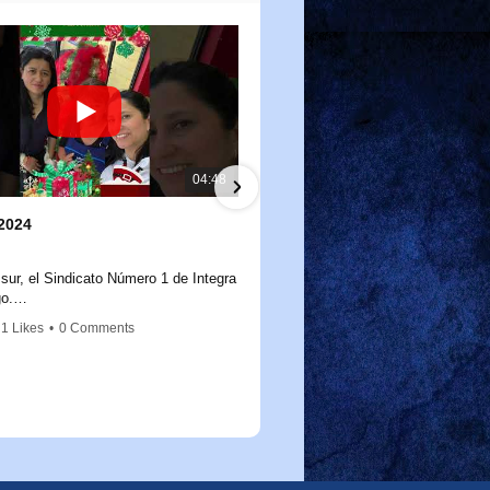
04:48
2024
Salidas a terreno mes de N
11/26/2024
 sur, el Sindicato Número 1 de Integra
Salidas a terreno mes de novie
o.
como cada año, reafirmamos nuestro
1 Likes
•
0 Comments
3 Views
•
0 Likes
•
0 Comments
 con nuestras socias y socios,
a a día construyen un mejor futuro
iñas y niños de nuestro país. Hoy
trega de un presente navideño, un
llo pero lleno de gratitud, porque
e su trabajo marca la diferencia.
para un futuro mejor.Educamos para
ticia sea una realidad viva.Educamos