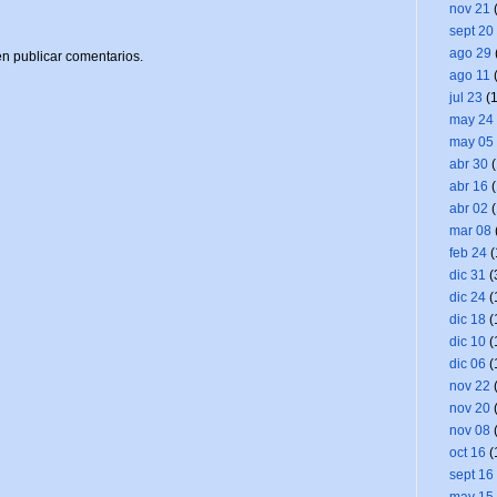
nov 21
(
sept 20
ago 29
n publicar comentarios.
ago 11
(
jul 23
(1
may 24
may 05
abr 30
(
abr 16
(
abr 02
(
mar 08
feb 24
(
dic 31
(
dic 24
(
dic 18
(
dic 10
(
dic 06
(
nov 22
(
nov 20
(
nov 08
(
oct 16
(
sept 16
may 15