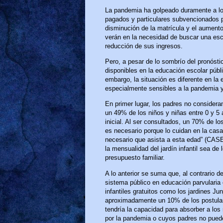
La pandemia ha golpeado duramente a los
pagados y particulares subvencionados p
disminución de la matrícula y el aument
verán en la necesidad de buscar una esc
reducción de sus ingresos.
Pero, a pesar de lo sombrío del pronósti
disponibles en la educación escolar públ
embargo, la situación es diferente en la e
especialmente sensibles a la pandemia y l
En primer lugar, los padres no consideran
un 49% de los niños y niñas entre 0 y 5
inicial. Al ser consultados, un 70% de l
es necesario porque lo cuidan en la cas
necesario que asista a esta edad” (CASEN
la mensualidad del jardín infantil sea de
presupuesto familiar.
A lo anterior se suma que, al contrario d
sistema público en educación parvularia 
infantiles gratuitos como los jardines Jun
aproximadamente un 10% de los postulan
tendría la capacidad para absorber a los 
por la pandemia o cuyos padres no pued