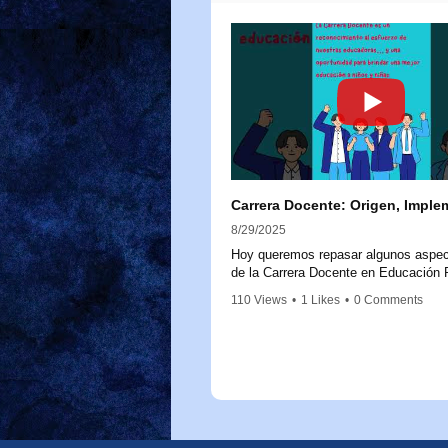
8/29/2025
Hoy queremos repasar algunos aspec
de la Carrera Docente en Educación P
para aclarar dudas y reforzar su impo
110 Views
•
1 Likes
•
0 Comments
La Carrera Docente nace a partir de l
20.903, promulgada en 2016, que cre
Sistema de Desarrollo Profesional Do
Este marco legal busca fortalecer la l
educadoras y educadores, reconocie
trayectoria, experiencia y conocimien