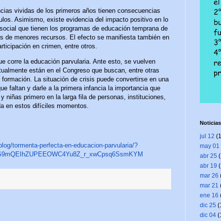
cias vividas de los primeros años tienen consecuencias
ulos. Asimismo, existe evidencia del impacto positivo en lo
social que tienen los programas de educación temprana de
es de menores recursos. El efecto se manifiesta también en
rticipación en crimen, entre otros.
ue corre la educación parvularia. Ante esto, se vuelven
ctualmente están en el Congreso que buscan, entre otras
 formación. La situación de crisis puede convertirse en una
e faltan y darle a la primera infancia la importancia que
y niñas primero en la larga fila de personas, instituciones,
da en estos difíciles momentos.
Noticias
jul 12
(1
blog/tormenta-perfecta-en-educacion-parvularia/?
may 01
EyG9mQEIhZUPEEOWC4Yu8Z_r_xwCpsq6SsmKYM
abr 25
(
abr 19
(
mar 26
mar 21
ene 16
dic 25
(
dic 04
(