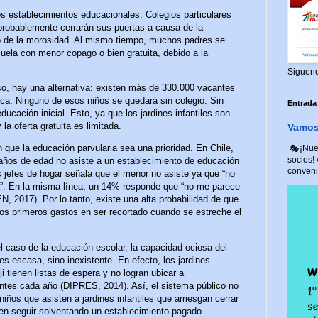
 establecimientos educacionales. Colegios particulares
robablemente cerrarán sus puertas a causa de la
o de la morosidad. Al mismo tiempo, muchos padres se
uela con menor copago o bien gratuita, debido a la
Siguen
co, hay una alternativa: existen más de 330.000 vacantes
ica. Ninguno de esos niños se quedará sin colegio. Sin
Entrada
ducación inicial. Esto, ya que los jardines infantiles son
a oferta gratuita es limitada.
Vamos 
 que la educación parvularia sea una prioridad. En Chile,
🎭¡Nuev
socios!
 años de edad no asiste a un establecimiento de educación
convenio
os jefes de hogar señala que el menor no asiste ya que “no
a”. En la misma línea, un 14% responde que “no me parece
, 2017). Por lo tanto, existe una alta probabilidad de que
 los primeros gastos en ser recortado cuando se estreche el
el caso de la educación escolar, la capacidad ociosa del
es escasa, sino inexistente. En efecto, los jardines
ji tienen listas de espera y no logran ubicar a
tes cada año (DIPRES, 2014). Así, el sistema público no
niños que asisten a jardines infantiles que arriesgan cerrar
en seguir solventando un establecimiento pagado.