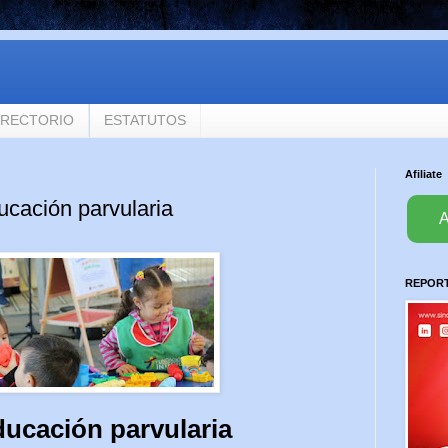
IRECTORIO
ESTATUTOS
Afiliate
ucación parvularia
A
REPORTA
ducación parvularia