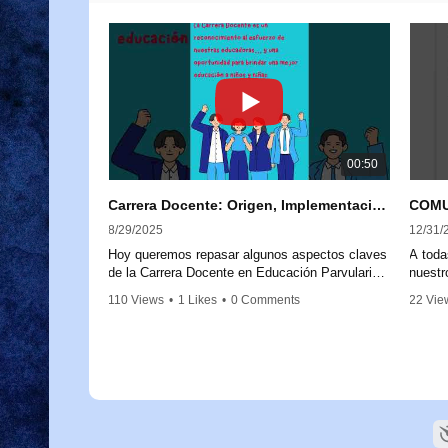
00:50
Carrera Docente: Origen, Implementación y Próximos Pasos
8/29/2025
12/31/
Hoy queremos repasar algunos aspectos claves
A toda
de la Carrera Docente en Educación Parvularia,
nuestr
para aclarar dudas y reforzar su importancia.
comuni
110 Views
•
1 Likes
•
0 Comments
22 Vie
Comun
La Carrera Docente nace a partir de la Ley
Remun
20.903, promulgada en 2016, que crea el
Sistema de Desarrollo Profesional Docente.
1. Equ
Este marco legal busca fortalecer la labor de las
reducc
educadoras y educadores, reconociendo su
auxili
trayectoria, experiencia y conocimientos.
2. Equ
avanc