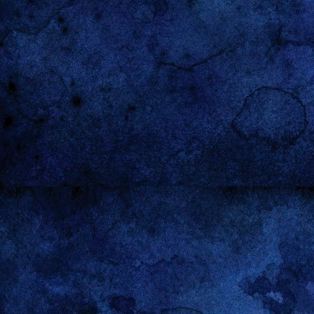
también elevamos la calidad del aprendizaje.
¡Unida
Finalmente, quiero destacar el calendario, que
Cartele
marca hitos importantes en inscripción,
"Integ
validación y elaboración de portafolios, por lo
Adquir
que es fundamental estar atentos a los plazos.
NUES
En síntesis, la Carrera Docente es un
META 
reconocimiento al esfuerzo de cada educadora y
educador, y un paso esencial para seguir
Manten
fortaleciendo nuestra educación parvularia.
sindic
www.sindicatointegra.cl