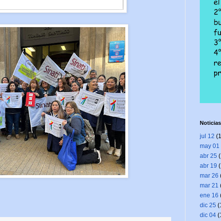
Noticias
jul 12
(1
may 01
abr 25
(
abr 19
(
mar 26
mar 21
ene 16
dic 25
(
dic 04
(