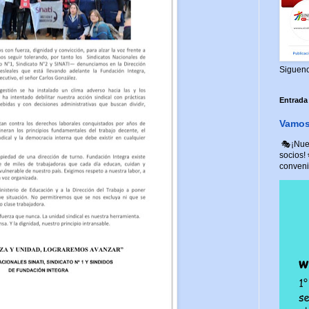
Siguen
Entrada
Vamos 
🎭¡Nuev
socios!
convenio