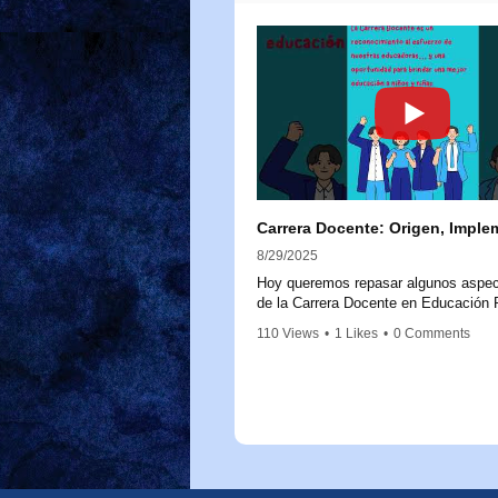
8/29/2025
Hoy queremos repasar algunos aspec
de la Carrera Docente en Educación P
para aclarar dudas y reforzar su impo
110 Views
•
1 Likes
•
0 Comments
La Carrera Docente nace a partir de l
20.903, promulgada en 2016, que cre
Sistema de Desarrollo Profesional Do
Este marco legal busca fortalecer la l
educadoras y educadores, reconocie
trayectoria, experiencia y conocimien