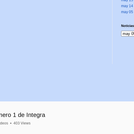
may 14
may 05
Noticias
mero 1 de Integra
ideos
•
403 Views