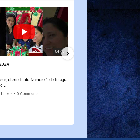
04:48
2024
Salidas a terreno mes de N
11/26/2024
 sur, el Sindicato Número 1 de Integra
Salidas a terreno mes de novie
o.
como cada año, reafirmamos nuestro
1 Likes
•
0 Comments
3 Views
•
0 Likes
•
0 Comments
 con nuestras socias y socios,
a a día construyen un mejor futuro
iñas y niños de nuestro país. Hoy
trega de un presente navideño, un
llo pero lleno de gratitud, porque
e su trabajo marca la diferencia.
para un futuro mejor.Educamos para
ticia sea una realidad viva.Educamos