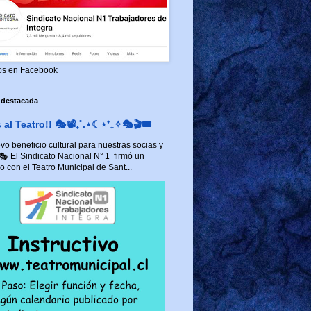
os en Facebook
 destacada
al Teatro!! 🎭📽️₊˚.⋆☾⋆⁺₊✧🎭🎬🎟️
o beneficio cultural para nuestras socias y
 🎭 El Sindicato Nacional N° 1 firmó un
 con el Teatro Municipal de Sant...