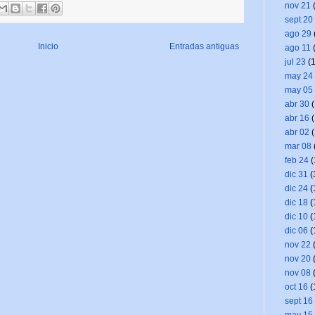
nov 21
(
sept 20
ago 29
Inicio
Entradas antiguas
ago 11
(
jul 23
(1
may 24
may 05
abr 30
(
abr 16
(
abr 02
(
mar 08
feb 24
(
dic 31
(
dic 24
(
dic 18
(
dic 10
(
dic 06
(
nov 22
(
nov 20
(
nov 08
(
oct 16
(
sept 16
may 15