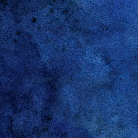
En síntesis, la Carrera Docente es un
META 
reconocimiento al esfuerzo de cada educadora y
educador, y un paso esencial para seguir
Manten
fortaleciendo nuestra educación parvularia.
sindic
www.sindicatointegra.cl