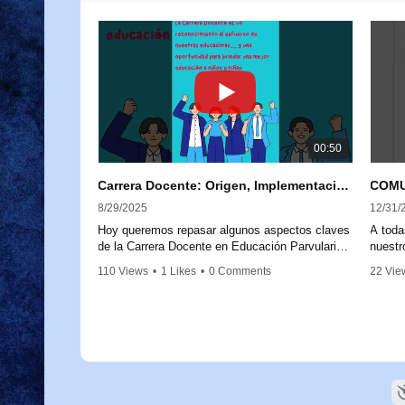
00:50
Carrera Docente: Origen, Implementación y Próximos Pasos
8/29/2025
12/31/
Hoy queremos repasar algunos aspectos claves
A toda
de la Carrera Docente en Educación Parvularia,
nuestr
para aclarar dudas y reforzar su importancia.
comuni
110 Views
•
1 Likes
•
0 Comments
22 Vie
Comun
La Carrera Docente nace a partir de la Ley
Remun
20.903, promulgada en 2016, que crea el
Sistema de Desarrollo Profesional Docente.
1. Equ
Este marco legal busca fortalecer la labor de las
reducc
educadoras y educadores, reconociendo su
auxili
trayectoria, experiencia y conocimientos.
2. Equ
avanc