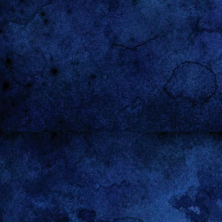
también elevamos la calidad del aprendizaje.
¡Unida
Finalmente, quiero destacar el calendario, que
Cartele
marca hitos importantes en inscripción,
"Integ
validación y elaboración de portafolios, por lo
Adquir
que es fundamental estar atentos a los plazos.
NUES
En síntesis, la Carrera Docente es un
META 
reconocimiento al esfuerzo de cada educadora y
educador, y un paso esencial para seguir
Manten
fortaleciendo nuestra educación parvularia.
sindic
www.sindicatointegra.cl