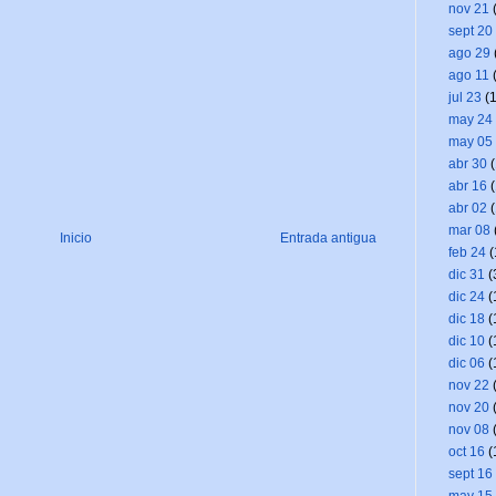
nov 21
(
sept 20
ago 29
ago 11
(
jul 23
(1
may 24
may 05
abr 30
(
abr 16
(
abr 02
(
mar 08
Inicio
Entrada antigua
feb 24
(
dic 31
(
dic 24
(
dic 18
(
dic 10
(
dic 06
(
nov 22
(
nov 20
(
nov 08
(
oct 16
(
sept 16
may 15