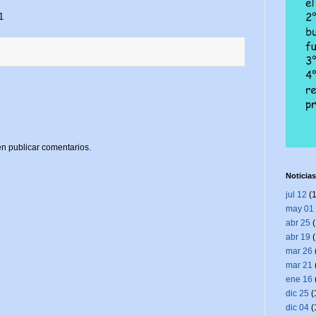
1
n publicar comentarios.
Noticias
jul 12
(1
may 01
abr 25
(
abr 19
(
mar 26
mar 21
ene 16
dic 25
(
dic 04
(