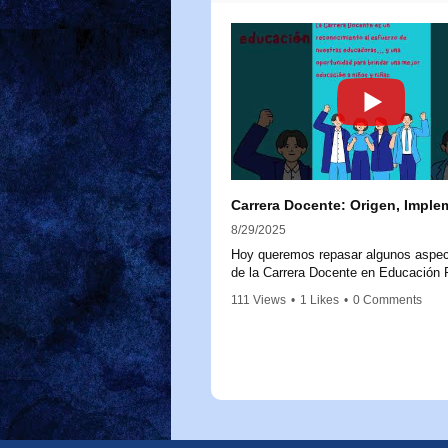
8/29/2025
Hoy queremos repasar algunos aspec
de la Carrera Docente en Educación P
para aclarar dudas y reforzar su impo
111 Views
•
1 Likes
•
0 Comments
La Carrera Docente nace a partir de l
20.903, promulgada en 2016, que cre
Sistema de Desarrollo Profesional Do
Este marco legal busca fortalecer la l
educadoras y educadores, reconocie
trayectoria, experiencia y conocimien