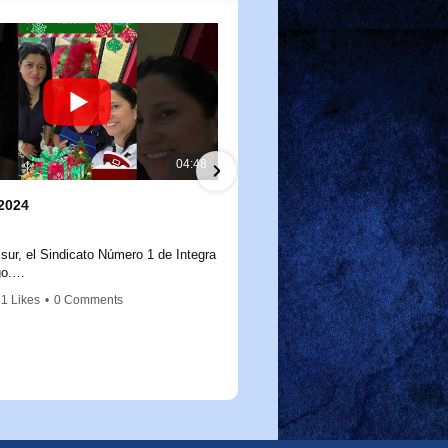
04:48
2024
Salidas a terreno mes de N
11/26/2024
 sur, el Sindicato Número 1 de Integra
Salidas a terreno mes de novie
o.
como cada año, reafirmamos nuestro
1 Likes
•
0 Comments
3 Views
•
0 Likes
•
0 Comments
 con nuestras socias y socios,
a a día construyen un mejor futuro
iñas y niños de nuestro país. Hoy
trega de un presente navideño, un
llo pero lleno de gratitud, porque
e su trabajo marca la diferencia.
para un futuro mejor.Educamos para
ticia sea una realidad viva.Educamos