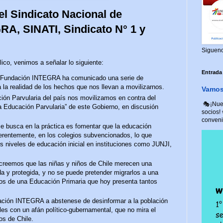
l Sindicato Nacional de
RA, SINATI, Sindicato N° 1 y
Siguen
co, venimos a señalar lo siguiente:
Entrada
, Fundación INTEGRA ha comunicado una serie de
 la realidad de los hechos que nos llevan a movilizarnos.
Vamos 
ción Parvularia del país nos movilizamos en contra del
🎭¡Nuev
a Educación Parvularia” de este Gobierno, en discusión
socios!
convenio
se busca en la práctica es fomentar que la educación
referentemente, en los colegios subvencionados, lo que
os niveles de educación inicial en instituciones como JUNJI,
creemos que las niñas y niños de Chile merecen una
a y protegida, y no se puede pretender migrarlos a una
tos de una Educación Primaria que hoy presenta tantos
ación INTEGRA a abstenese de desinformar a la población
les con un afán político-gubernamental, que no mira el
os de Chile.