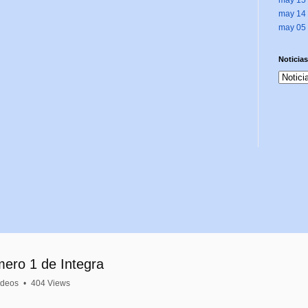
may 14
may 05
Noticias
mero 1 de Integra
ideos
•
404 Views