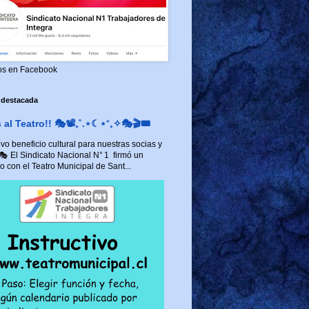
os en Facebook
 destacada
al Teatro!! 🎭📽️₊˚.⋆☾⋆⁺₊✧🎭🎬🎟️
o beneficio cultural para nuestras socias y
 🎭 El Sindicato Nacional N° 1 firmó un
 con el Teatro Municipal de Sant...