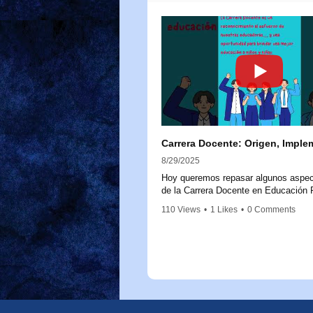
8/29/2025
Hoy queremos repasar algunos aspec
de la Carrera Docente en Educación P
para aclarar dudas y reforzar su impo
110 Views
•
1 Likes
•
0 Comments
La Carrera Docente nace a partir de l
20.903, promulgada en 2016, que cre
Sistema de Desarrollo Profesional Do
Este marco legal busca fortalecer la l
educadoras y educadores, reconocie
trayectoria, experiencia y conocimien