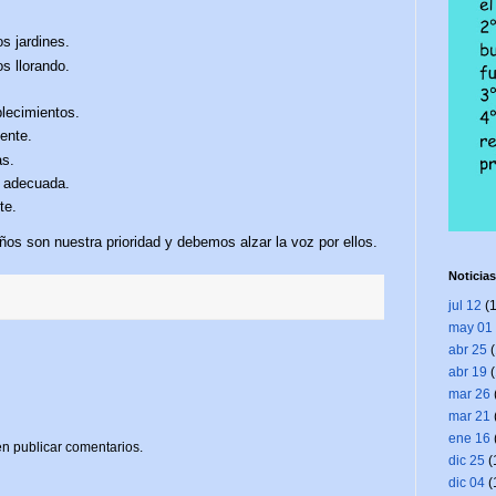
s jardines.
s llorando.
lecimientos.
ente.
as.
a adecuada.
te.
os son nuestra prioridad y debemos alzar la voz por ellos.
Noticias
jul 12
(1
may 01
abr 25
(
abr 19
(
mar 26
mar 21
ene 16
n publicar comentarios.
dic 25
(
dic 04
(