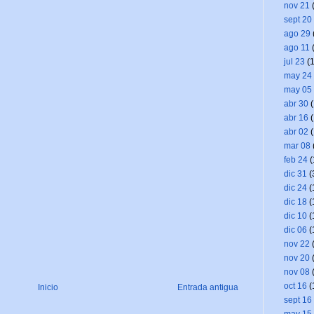
nov 21
(
sept 20
ago 29
ago 11
(
jul 23
(1
may 24
may 05
abr 30
(
abr 16
(
abr 02
(
mar 08
feb 24
(
dic 31
(
dic 24
(
dic 18
(
dic 10
(
dic 06
(
nov 22
(
nov 20
(
nov 08
(
oct 16
(
Inicio
Entrada antigua
sept 16
may 15