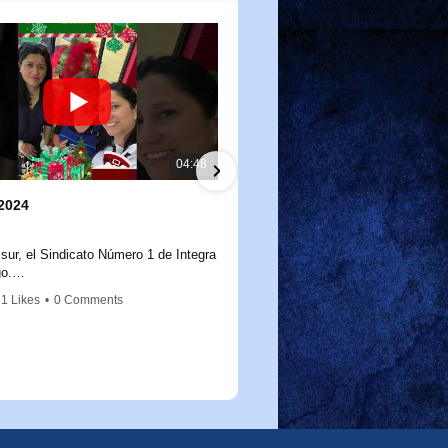
04:48
2024
Salidas a terreno mes de N
11/26/2024
 sur, el Sindicato Número 1 de Integra
Salidas a terreno mes de novie
o.
como cada año, reafirmamos nuestro
1 Likes
•
0 Comments
3 Views
•
0 Likes
•
0 Comments
 con nuestras socias y socios,
a a día construyen un mejor futuro
iñas y niños de nuestro país. Hoy
trega de un presente navideño, un
llo pero lleno de gratitud, porque
e su trabajo marca la diferencia.
para un futuro mejor.Educamos para
ticia sea una realidad viva.Educamos