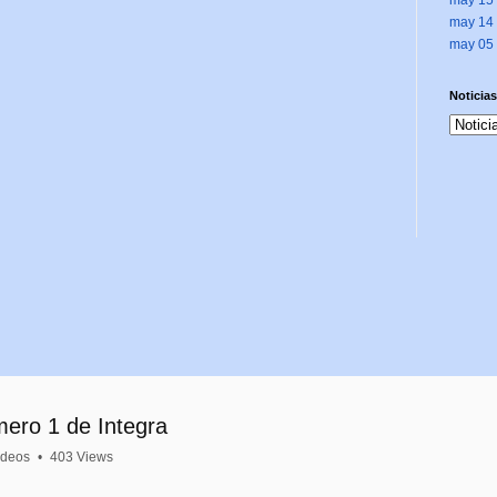
may 14
may 05
Noticias
mero 1 de Integra
ideos
•
403 Views