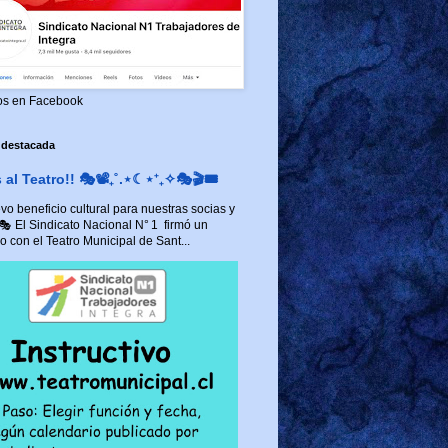
os en Facebook
 destacada
al Teatro!! 🎭📽️₊˚.⋆☾⋆⁺₊✧🎭🎬🎟️
o beneficio cultural para nuestras socias y
 🎭 El Sindicato Nacional N° 1 firmó un
 con el Teatro Municipal de Sant...