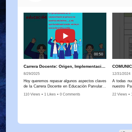
00:50
Carrera Docente: Origen, Implementación y Próximos Pasos
8/29/2025
12/31/2024
Hoy queremos repasar algunos aspectos claves
A todas nu
de la Carrera Docente en Educación Parvularia,
nuestro Pa
para aclarar dudas y reforzar su importancia.
comunicado 
110 Views
•
1 Likes
•
0 Comments
22 Views
•
Comunic
La Carrera Docente nace a partir de la Ley
Remunerac
20.903, promulgada en 2016, que crea el
Sistema de Desarrollo Profesional Docente.
1. Equid
Este marco legal busca fortalecer la labor de las
reducción
educadoras y educadores, reconociendo su
auxiliares 
trayectoria, experiencia y conocimientos.
2. Equida