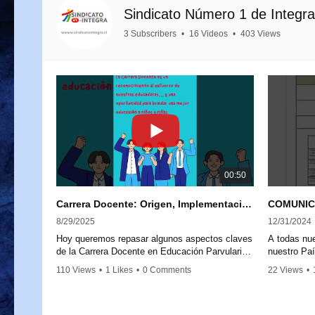
Sindicato Número 1 de Integra
3 Subscribers
•
16 Videos
•
403 Views
00:50
Carrera Docente: Origen, Implementación y Próximos Pasos
8/29/2025
12/31/2024
Hoy queremos repasar algunos aspectos claves
A todas nue
de la Carrera Docente en Educación Parvularia,
nuestro Paí
para aclarar dudas y reforzar su importancia.
comunicado 
110 Views
•
1 Likes
•
0 Comments
22 Views
•
Comunicad
La Carrera Docente nace a partir de la Ley
Remunerac
20.903, promulgada en 2016, que crea el
Sistema de Desarrollo Profesional Docente.
1. Equidad