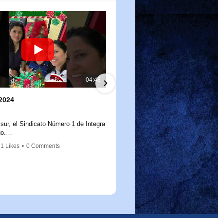
04:48
2024
Salidas a terreno mes de N
11/26/2024
 sur, el Sindicato Número 1 de Integra
Salidas a terreno mes de novie
o.
como cada año, reafirmamos nuestro
1 Likes
•
0 Comments
3 Views
•
0 Likes
•
0 Comments
 con nuestras socias y socios,
a a día construyen un mejor futuro
iñas y niños de nuestro país. Hoy
trega de un presente navideño, un
llo pero lleno de gratitud, porque
e su trabajo marca la diferencia.
para un futuro mejor.Educamos para
ticia sea una realidad viva.Educamos