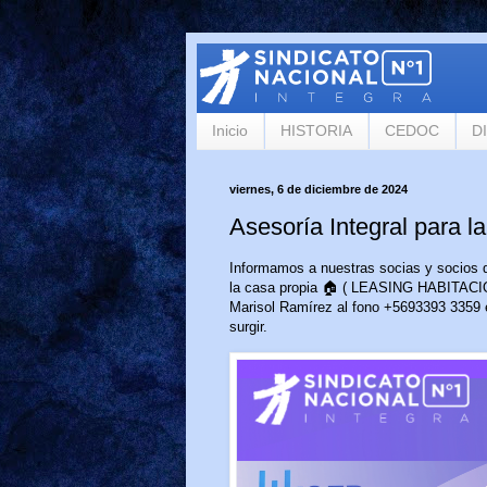
Inicio
HISTORIA
CEDOC
D
viernes, 6 de diciembre de 2024
Asesoría Integral para la
Informamos a nuestras socias y socios q
la casa propia 🏠 ( LEASING HABITACI
Marisol Ramírez al fono +5693393 3359 e
surgir.