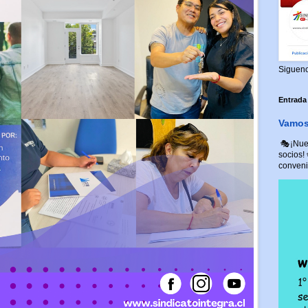
Siguen
Entrada
Vamos 
🎭¡Nuev
socios!
convenio