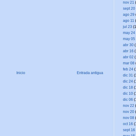
nov 21
(
sept 20
ago 29
ago 11
(
jul 23
(1
may 24
may 05
abr 30
(
abr 16
(
abr 02
(
mar 08
feb 24
(
Inicio
Entrada antigua
dic 31
(
dic 24
(
dic 18
(
dic 10
(
dic 06
(
nov 22
(
nov 20
(
nov 08
(
oct 16
(
sept 16
may 15