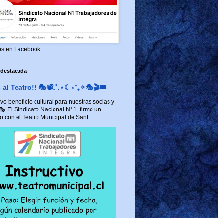
os en Facebook
 destacada
al Teatro!! 🎭📽️₊˚.⋆☾⋆⁺₊✧🎭🎬🎟️
o beneficio cultural para nuestras socias y
 🎭 El Sindicato Nacional N° 1 firmó un
 con el Teatro Municipal de Sant...