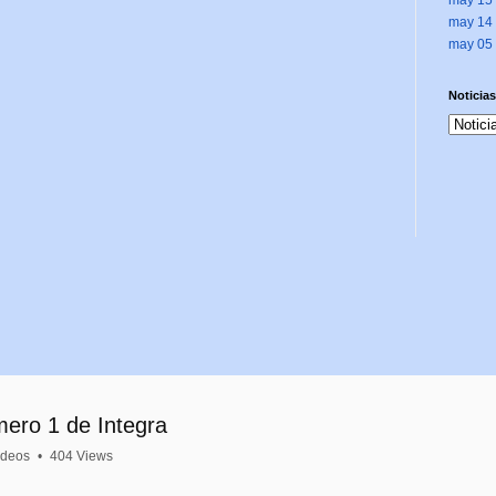
may 14
may 05
Noticias
mero 1 de Integra
ideos
•
404 Views