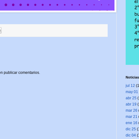
n publicar comentarios.
Noticias
jul 12
(1
may 01
abr 25
(
abr 19
(
mar 26
mar 21
ene 16
dic 25
(
dic 04
(