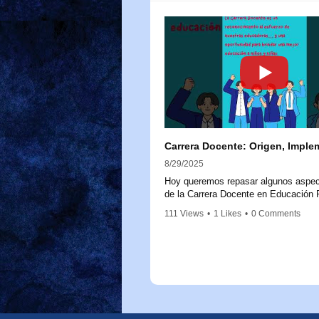
8/29/2025
Hoy queremos repasar algunos aspec
de la Carrera Docente en Educación P
para aclarar dudas y reforzar su impo
111 Views
•
1 Likes
•
0 Comments
La Carrera Docente nace a partir de l
20.903, promulgada en 2016, que cre
Sistema de Desarrollo Profesional Do
Este marco legal busca fortalecer la l
educadoras y educadores, reconocie
trayectoria, experiencia y conocimien