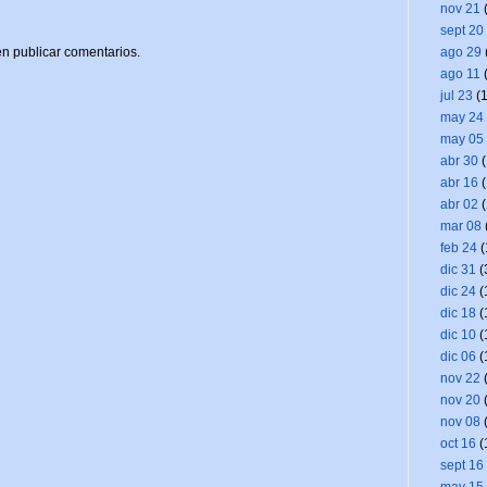
nov 21
(
sept 20
ago 29
n publicar comentarios.
ago 11
(
jul 23
(1
may 24
may 05
abr 30
(
abr 16
(
abr 02
(
mar 08
feb 24
(
dic 31
(
dic 24
(
dic 18
(
dic 10
(
dic 06
(
nov 22
(
nov 20
(
nov 08
(
oct 16
(
sept 16
may 15