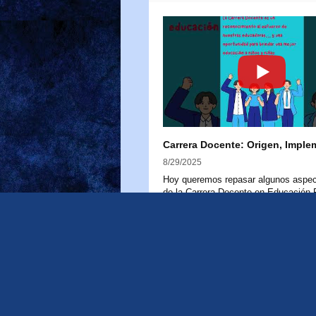
8/29/2025
Hoy queremos repasar algunos aspec
de la Carrera Docente en Educación P
para aclarar dudas y reforzar su impo
110 Views
•
1 Likes
•
0 Comments
La Carrera Docente nace a partir de l
20.903, promulgada en 2016, que cre
Sistema de Desarrollo Profesional Do
Este marco legal busca fortalecer la l
educadoras y educadores, reconocie
trayectoria, experiencia y conocimien