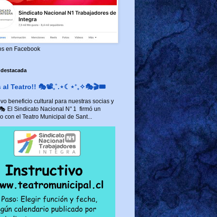
os en Facebook
 destacada
al Teatro!! 🎭📽️₊˚.⋆☾⋆⁺₊✧🎭🎬🎟️
o beneficio cultural para nuestras socias y
 🎭 El Sindicato Nacional N° 1 firmó un
 con el Teatro Municipal de Sant...