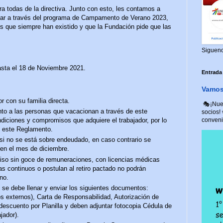
a todas de la directiva. Junto con esto, les contamos a
nar a través del programa de Campamento de Verano 2023,
s que siempre han existido y que la Fundación pide que las
Siguen
asta el 18 de Noviembre 2021.
Entrada
Vamos 
r con su familia directa.
🎭¡Nuev
to a las personas que vacacionan a través de este
socios!
convenio
iciones y compromisos que adquiere el trabajador, por lo
e este Reglamento.
 si no se está sobre endeudado, en caso contrario se
o en el mes de diciembre.
so sin goce de remuneraciones, con licencias médicas
s continuos o postulan al retiro pactado no podrán
no.
 se debe llenar y enviar los siguientes documentos:
s externos), Carta de Responsabilidad, Autorización de
 descuento por Planilla y deben adjuntar fotocopia Cédula de
ajador).