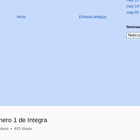
may 14
may 05
Inicio
Entrada antigua
Noticias
mero 1 de Integra
ideos
•
403 Views