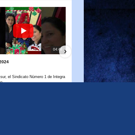
04:48
2024
Salidas a terreno mes de N
11/26/2024
 sur, el Sindicato Número 1 de Integra
Salidas a terreno mes de novie
o.
como cada año, reafirmamos nuestro
1 Likes
•
0 Comments
3 Views
•
0 Likes
•
0 Comments
 con nuestras socias y socios,
a a día construyen un mejor futuro
iñas y niños de nuestro país. Hoy
trega de un presente navideño, un
llo pero lleno de gratitud, porque
e su trabajo marca la diferencia.
para un futuro mejor.Educamos para
ticia sea una realidad viva.Educamos