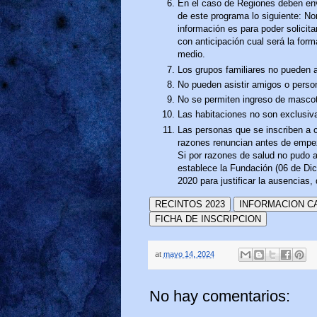
En el caso de Regiones deben en
de este programa lo siguiente: No
información es para poder solicit
con anticipación cual será la form
medio.
Los grupos familiares no pueden asi
No pueden asistir amigos o person
No se permiten ingreso de masco
Las habitaciones no son exclusiv
Las personas que se inscriben a 
razones renuncian antes de empez
Si por razones de salud no pudo 
establece la Fundación (06 de D
2020 para justificar la ausencias,
RECINTOS 2023
INFORMACION C
FICHA DE INSCRIPCION
at
mayo 14, 2024
No hay comentarios: