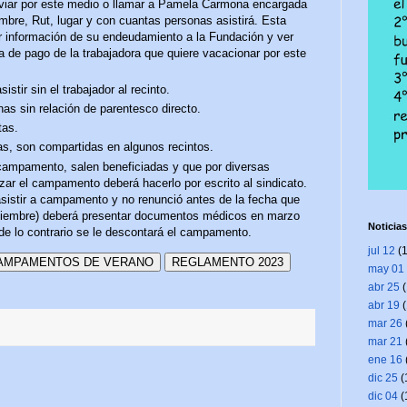
viar por este medio o llamar a Pamela Carmona encargada
mbre, Rut, lugar y con cuantas personas asistirá. Esta
ar información de su endeudamiento a la Fundación y ver
a de pago de la trabajadora que quiere vacacionar por este
stir sin el trabajador al recinto.
as sin relación de parentesco directo.
tas.
as, son compartidas en algunos recintos.
campamento, salen beneficiadas y que por diversas
ar el campamento deberá hacerlo por escrito al sindicato.
asistir a campamento y no renunció antes de la fecha que
iciembre) deberá presentar documentos médicos en marzo
Noticias
 de lo contrario se le descontará el campamento.
jul 12
(1
AMPAMENTOS DE VERANO
REGLAMENTO 2023
may 01
abr 25
(
abr 19
(
mar 26
mar 21
ene 16
dic 25
(
dic 04
(