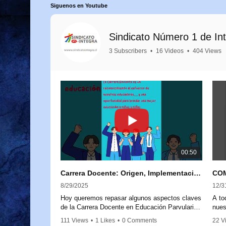
Siguenos en Youtube
Sindicato Número 1 de In
3 Subscribers
•
16 Videos
•
404 Views
00:50
Carrera Docente: Origen, Implementación y Próximos Pasos
8/29/2025
12/3
Hoy queremos repasar algunos aspectos claves
A to
de la Carrera Docente en Educación Parvularia,
nues
para aclarar dudas y reforzar su importancia.
comu
111 Views
•
1 Likes
•
0 Comments
22 V
Com