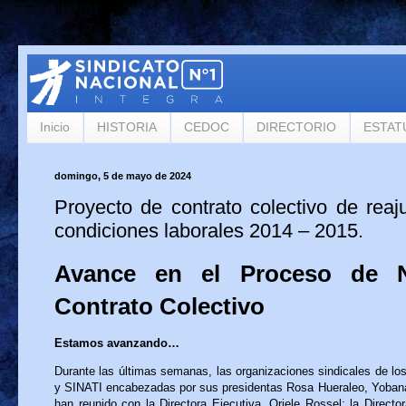
Inicio
HISTORIA
CEDOC
DIRECTORIO
ESTAT
domingo, 5 de mayo de 2024
Proyecto de contrato colectivo de reaj
condiciones laborales 2014 – 2015.
Avance en el Proceso de N
Contrato Colectivo
Estamos avanzando…
Durante las últimas semanas, las organizaciones sindicales de lo
y SINATI encabezadas por sus presidentas Rosa Hueraleo, Yobana
han reunido con la Directora Ejecutiva, Oriele Rossel; la Directo