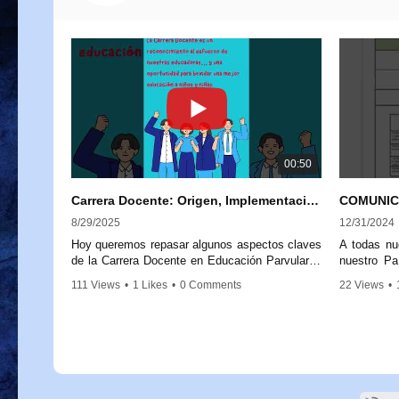
00:50
Carrera Docente: Origen, Implementación y Próximos Pasos
8/29/2025
12/31/2024
Hoy queremos repasar algunos aspectos claves
A todas nu
de la Carrera Docente en Educación Parvularia,
nuestro Pa
para aclarar dudas y reforzar su importancia.
comunicado 
111 Views
•
1 Likes
•
0 Comments
22 Views
•
Comunic
La Carrera Docente nace a partir de la Ley
Remunerac
20.903, promulgada en 2016, que crea el
Sistema de Desarrollo Profesional Docente.
1. Equid
Este marco legal busca fortalecer la labor de las
reducción
educadoras y educadores, reconociendo su
auxiliares 
trayectoria, experiencia y conocimientos.
2. Equida