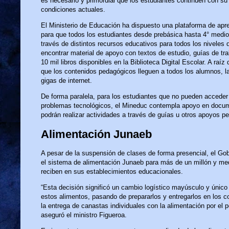
es necesario y primordial que los estudiantes continúen con su
condiciones actuales.
El Ministerio de Educación ha dispuesto una plataforma de ap
para que todos los estudiantes desde prebásica hasta 4° medio
través de distintos recursos educativos para todos los nivele
encontrar material de apoyo con textos de estudio, guías de tra
10 mil libros disponibles en la Biblioteca Digital Escolar. A r
que los contenidos pedagógicos lleguen a todos los alumnos, la
gigas de internet.
De forma paralela, para los estudiantes que no pueden acceder 
problemas tecnológicos, el Mineduc contempla apoyo en docum
podrán realizar actividades a través de guías u otros apoyos p
Alimentación Junaeb
A pesar de la suspensión de clases de forma presencial, el Go
el sistema de alimentación Junaeb para más de un millón y med
reciben en sus establecimientos educacionales.
“Esta decisión significó un cambio logístico mayúsculo y único
estos alimentos, pasando de prepararlos y entregarlos en los 
la entrega de canastas individuales con la alimentación por el 
aseguró el ministro Figueroa.