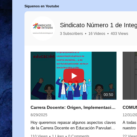
Siguenos en Youtube
Sindicato Número 1 de Inte
3 Subscribers
•
16 Videos
•
403 Views
00:50
Carrera Docente: Origen, Implementación y Próximos Pasos
8/29/2025
12/31/2
Hoy queremos repasar algunos aspectos claves
A todas 
de la Carrera Docente en Educación Parvularia,
nuestro
para aclarar dudas y reforzar su importancia.
comunic
110 Views
•
1 Likes
•
0 Comments
22 View